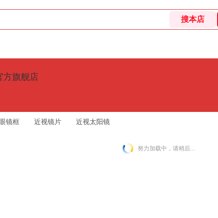
E官方旗舰店
眼镜框
近视镜片
近视太阳镜
努力加载中，请稍后...