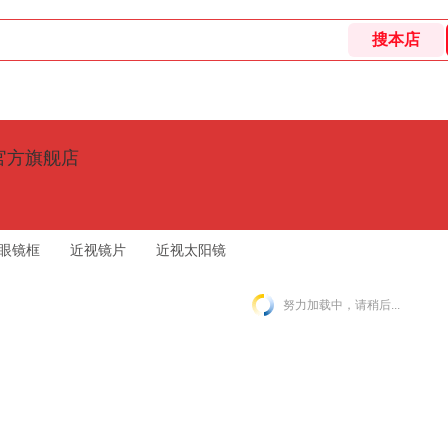
E官方旗舰店
眼镜框
近视镜片
近视太阳镜
努力加载中，请稍后...